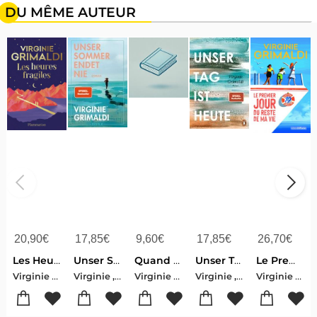
DU MÊME AUTEUR
20,90
€
17,85
€
9,60
€
17,85
€
26,70
€
Les Heures Fragiles
Unser Sommer endet nie
Quand Nos Souvenirs Viendront Danser
Unser Tag ist heute
Le Premier Jour Du Reste De Ma Vie
Virginie Grimaldi
Virginie , Grimaldi
Virginie Grimaldi
Virginie , Grimaldi
Virginie Grimaldi