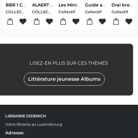
BBR 1 CONJUGAISON NOUVELLE EDITION
ALAERT JAUWEN ZOCKERBOUN 123 PARELEN AUS DER LETZEBUERGER SPROOCH
Les Minions : Cherche Et Trouve
Guide auto-pedestre luxembourg 2025
Drai breiwer vum bier
COLLECTIF
COLLECTIF
Collectif
Collectif
Collectif
LISEZ-EN PLUS SUR CES THÈMES
Littérature jeunesse Albums
LIBRAIRIE DIDERICH
Votre librairie au Luxembourg
Adresse: