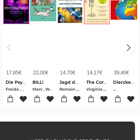
17,85
€
22,00
€
14,70
€
14,17
€
39,40
€
Die Psychiaterin - Wurde ihr der Job zum Verhängnis?
BILL!
Jagd durch Luxemburg
The Correspondent
Diercke Universalatlas Luxemburg 2020
Freida , McFadden
Marc , Weydert
Romain , Haas
Virginia , Evans
...