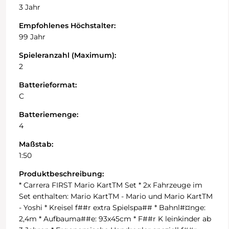
3 Jahr
Empfohlenes Höchstalter:
99 Jahr
Spieleranzahl (Maximum):
2
Batterieformat:
C
Batteriemenge:
4
Maßstab:
1:50
Produktbeschreibung:
* Carrera FIRST Mario KartTM Set * 2x Fahrzeuge im
Set enthalten: Mario KartTM - Mario und Mario KartTM
- Yoshi * Kreisel f##r extra Spielspa## * Bahnl#¤nge:
2,4m * Aufbauma##e: 93x45cm * F##r K leinkinder ab