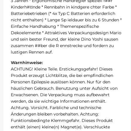
3 Jahren * Ergonomische Handregler speziell f##r
Kinderh#¤nde * Rennbahn in kindgere chter Farbe *
Batteriebetrieben (* 4x Typ C Batterien erforderlich
nicht enthalten) * Lange Sp ieldauer bis zu 6 Stunden *
Einfache Handhabung * Themenspezifische
Dekoelemente * Attraktives Verpackungsdesign Mario
und sein bester Freund, der kleine Dino Yoshi sausen
zusammen ##ber die R ennstrecke und fordern zu
lustigen Rennen auf.
Warnhinweise:
ACHTUNG! Kleine Teile. Erstickungsgefahr! Dieses
Produkt erzeugt Lichtblitze, die bei empfindlichen
Personen Epilepsie auslösen können. Nur für den
häuslichen Gebrauch. Benutzung unter Aufsicht von
Erwachsenen. Die Verpackung muss aufbewahrt
werden, da sie wichtige Informationen enthält.
Achtung. Vorsicht. Farbliche und technische
Änderungen bleiben vorbehalten. Achtung:
Funktionsbedingte Klemmgefahr. Dieses Produkt
enthält (einen) kleine(n) Magnet(e). Verschluckte