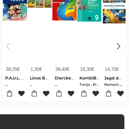
38,35
€
1,30
€
39,40
€
16,30
€
14,70
€
P.A.U.L. D. (Paul) 6. Schülerbuch. Realschule
Linos Bauernhof-bildergeschichten - (6 X 10 Ex.)
Diercke Universalatlas Luxemburg 2020
KombiBuch Deutsch Luxemburg AH 9 - neu
Jagd durch Luxemburg
Tanja , Klingbeil-Jérôme , Schaul-Liliane , Staus-Stéphanie , Konnen-Rolande , Linden-Christiane , Schmitz-Ursula , Spichale-Mady , Weydert-Sophie , Engel-Christiane , Hamen-Muriel , Meyers
Romain , Haas
...
...
...