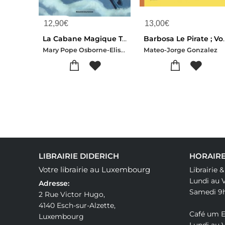
12,90
€
13,00
€
La Cabane Magique Tome 2 : Le Mysterieux Chevalier
Barbosa Le Pirat
Mary Pope Osborne-Elisabeth Jammes
Mateo-Jorge Gonzalez
LIBRAIRIE DIDERICH
HORAIRE
Votre librairie au Luxembourg
Librairie 
Lundi au 
Adresse:
Samedi 9
2 Rue Victor Hugo,
4140 Esch-sur-Alzette,
Café um 
Luxembourg