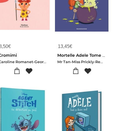
8,50
€
13,45
€
Cromimi
Mortelle Adele Tome 6 : Un Talent Monstre !
Caroline Romanet-Georgette
Mr Tan-Miss Prickly-Remi Chaurand