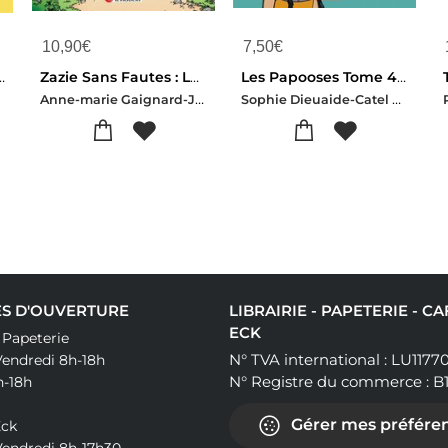
10,90
€
7,50
€
e ; Voyage A L'envers
Zazie Sans Fautes : La Reine Des Accords
Les Papooses Tome 4 : Un Amour De Squaw
Anne-marie Gaignard-Jerome Derache-Gao
Sophie Dieuaide-Catel Muller
S D'OUVERTURE
LIBRAIRIE - PAPETERIE - C
ECK
& Papeterie
N° TVA international : LU1177
Vendredi 8h-18h
N° Registre du commerce : B
h-18h
Gérer mes préféren
Eck