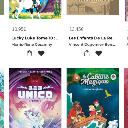
10,95
€
13,45
€
e
Lucky Luke Tome 10 : Alerte Aux Pieds-bleus
Les Enfants De La Resistance Tome 6 : Desobeir !
Vincent Dugomier-Benoit Ers
Morris-Rene Goscinny