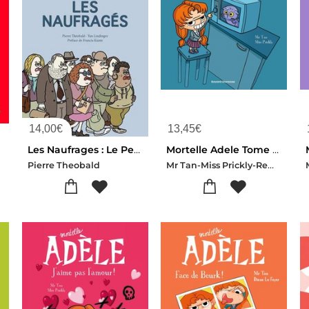
14,00
€
13,45
€
Les Naufrages : Le Petit Singulier Des Frontaliers Du Luxembourg
Mortelle Adele Tome 1 : Tout Ca Finira Mal
Mr Tan-Miss Prickly-Remi Chaurand
Pierre Theobald