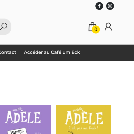
0
Contact
Accéder au Café um Eck