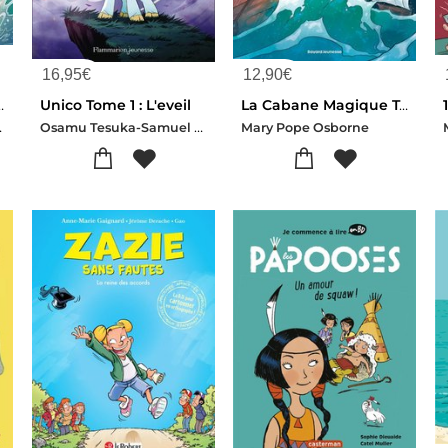
16,95
€
12,90
€
L'oeil De Poseidon
Unico Tome 1 : L'eveil
La Cabane Magique Tome 4 : Le Tresor Des Pirates
Campinoti
Osamu Tesuka-Samuel Sattin-Gurihiru
Mary Pope Osborne