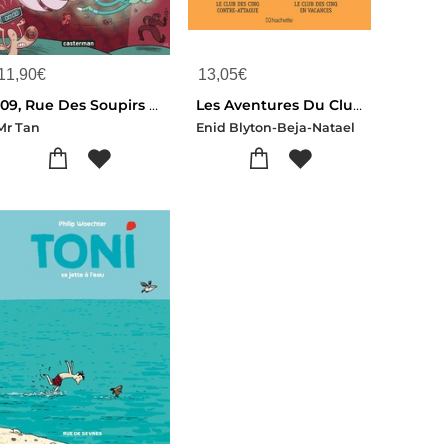
11,90
€
13,05
€
109, Rue Des Soupirs Tome 6 : Fantomes De Secours
Les Aventures Du Club Des Cinq Tome 2
Mr Tan
Enid Blyton-Beja-Natael