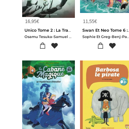
16,95
€
11,55
€
Unico Tome 2 : La Traque
Swan Et Neo Tome 6 : 
Osamu Tesuka-Samuel Sattin-Gurihiru-Harutoshi Fukui-Yoshizaku Yasuhiko-Kozo Omori
Sophie Et Greg-Benj-Paolo 