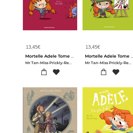
13,45
€
13,45
€
Mortelle Adele Tome 2 : L'enfer, C'est Les Autres
Mortelle Adele Tome 5 : Poussez-vous Les Mo
Mr Tan-Miss Prickly-Remi Chaurand
Mr Tan-Miss Prickly-Remi Chaurand