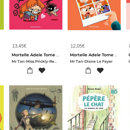
13,45
€
12,05
€
ches !
Mortelle Adele Tome 4 : J'aime Pas L'amour !
Mortelle Adele Tome 19 : Face De Beurk !
Mr Tan-Miss Prickly-Remi Chaurand
Mr Tan-Diane Le Feyer