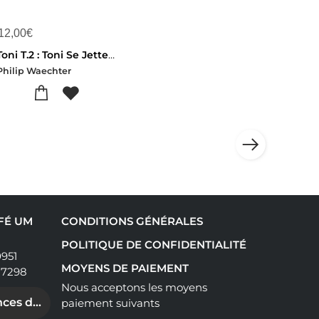
12,00
€
Toni T.2 : Toni Se Jette A L'eau
Philip Waechter
AFÉ UM
CONDITIONS GÉNÉRALES
POLITIQUE DE CONFIDENTIALITÉ
0951
MOYENS DE PAIEMENT
17298
Nous acceptons les moyens
ces de cookies
paiement suivants