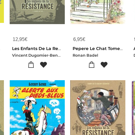
12,95
€
6,95
€
Zut !
Les Enfants De La Resistance Tome 7 : Tombes Du Ciel
Pepere Le Chat Tome 1 : La Maison Du Chat
Vincent Dugomier-Benoit Ers
Ronan Badel