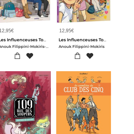
12,95
€
12,95
€
Les Influenceuses Tome 2 : Le Like Me Challenge
Les Influenceuses Tome 1 : La Soiree Des 10k
Anouk Filippini-Mokiris-Valeria Orlando
Anouk Filippini-Mokiris