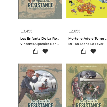
13,45
€
12,05
€
Les Enfants De La Resistance Tome 3 : Les Deux Geants
Mortelle Adele Tome 18 : Toi, Je Te 
Vincent Dugomier-Benoit Ers
Mr Tan-Diane Le Feyer