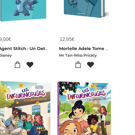
9,00
€
12,95
€
Agent Stitch : Un Detective Au Poil
Mortelle Adele Tome 1 : Tout Ca Finira Mal
Disney
Mr Tan-Miss Prickly